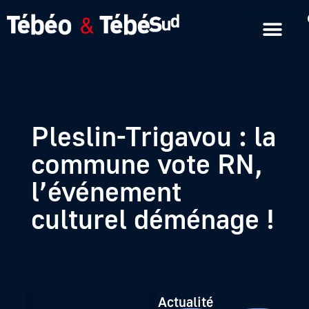
Emissions en replay
Formats courts
Pleslin-Trigavou : la
commune vote RN,
l’événement
culturel déménage !
Actualité