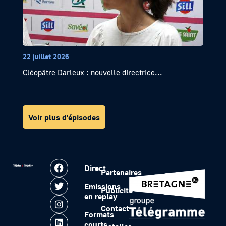
22 juillet 2026
Cléopâtre Darleux : nouvelle directrice...
Voir plus d'épisodes
Direct
Partenaires
Emissions
Publicité
en replay
Contact
Formats
courts