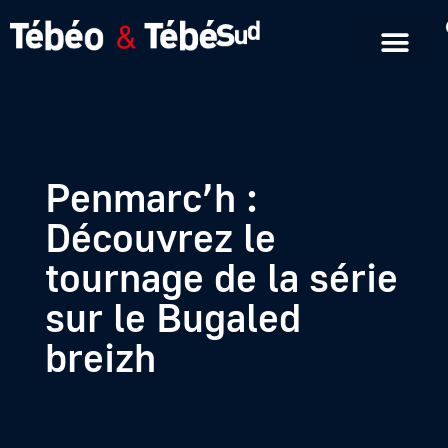
Emissions en replay
Formats courts
Penmarc’h :
Découvrez le
tournage de la série
sur le Bugaled
breizh