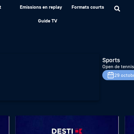
t
Emissions en replay
Formats courts
e Brest – Finale SIMPLE
Guide TV
Sports
Open de tennis
29 octob