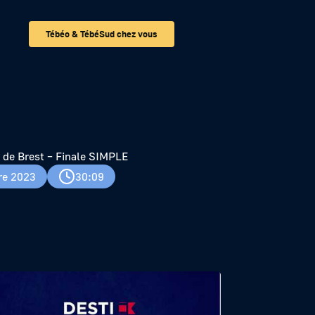
Tébéo & TébéSud chez vous
 de Brest – Finale SIMPLE
re 2023
30:09