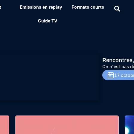
t
Emissions en replay
Formats courts
 moutons – Octobre 2023
Guide TV
Rencontres,
On n’est pas 
17 octob