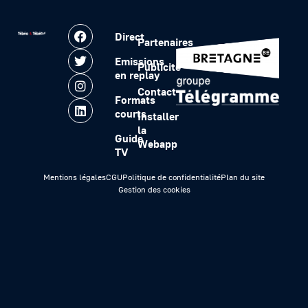
Direct
Partenaires
Emissions
Publicité
en replay
Contact
Formats
courts
Installer
la
Guide
Webapp
TV
Mentions légales
CGU
Politique de confidentialité
Plan du site
Gestion des cookies