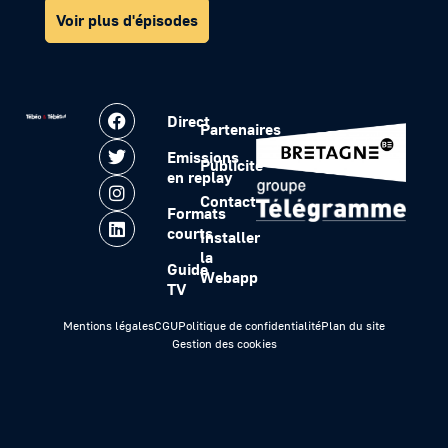
Voir plus d'épisodes
Direct
Partenaires
Emissions
Publicité
en replay
Contact
Formats
courts
Installer
la
Guide
Webapp
TV
Mentions légales
CGU
Politique de confidentialité
Plan du site
Gestion des cookies