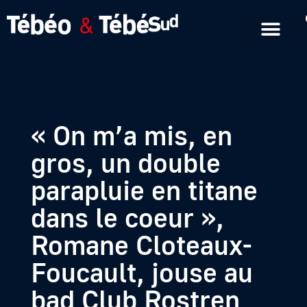
Emissions en replay
Formats courts
« On m’a mis, en
gros, un double
parapluie en titane
dans le coeur »,
Romane Cloteaux-
Foucault, jouse au
bad Club Rostren