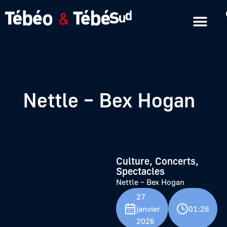
Emissions en replay
Formats courts
Nettle – Bex Hogan
Culture, Concerts,
Spectacles
Nettle – Bex Hogan
27
janvier
01:26
2026