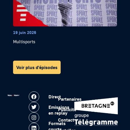
19 juin 2026
Multisports
Voir plus d'épisodes
Direct
Partenaires
Emissions
Publicité
en replay
Contact
Formats
courts