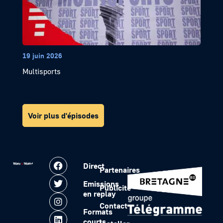
19 juin 2026
Multisports
Voir plus d'épisodes
Direct
Partenaires
Emissions
Publicité
en replay
Contact
Formats
courts