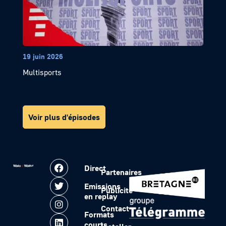
19 juin 2026
Multisports
Voir plus d'épisodes
Direct
Partenaires
Emissions
Publicité
en replay
Contact
Formats
courts