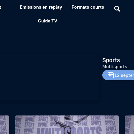
t
Emissions en replay
Formats courts
Guide TV
Sports
Multisports
12 septe