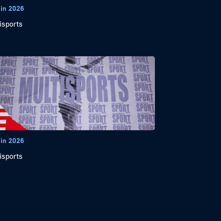
uin 2026
isports
uin 2026
isports