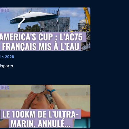
uin 2026
isports