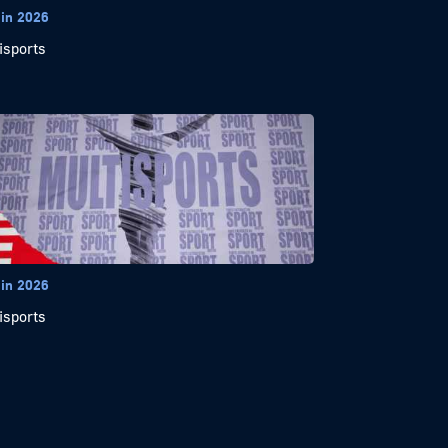
uin 2026
isports
uin 2026
isports