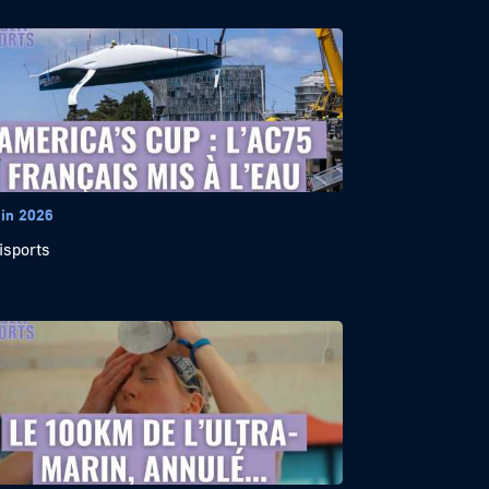
uin 2026
isports