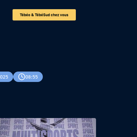
Tébéo & TébéSud chez vous
2025
08:55