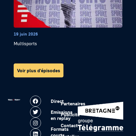
19 juin 2026
Multisports
Voir plus d'épisodes
Direct
Partenaires
Emissions
Publicité
en replay
Contact
Formats
courts