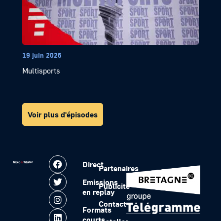
19 juin 2026
Multisports
Voir plus d'épisodes
Direct
Partenaires
Emissions
Publicité
en replay
Contact
Formats
courts