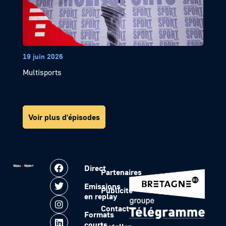
19 juin 2026
Multisports
Voir plus d'épisodes
Direct
Partenaires
Emissions
Publicité
en replay
Contact
Formats
courts