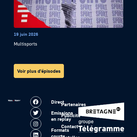
19 juin 2026
Multisports
Voir plus d'épisodes
Direct
Partenaires
Emissions
Publicité
en replay
Contact
Formats
courts