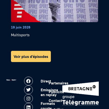
19 juin 2026
Multisports
Voir plus d'épisodes
Direct
Partenaires
Emissions
Publicité
en replay
Contact
Formats
courts