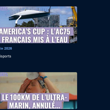
uin 2026
isports