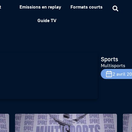
t
Emissions en replay
Formats courts
Guide TV
Sports
Multisports
2 avril 2