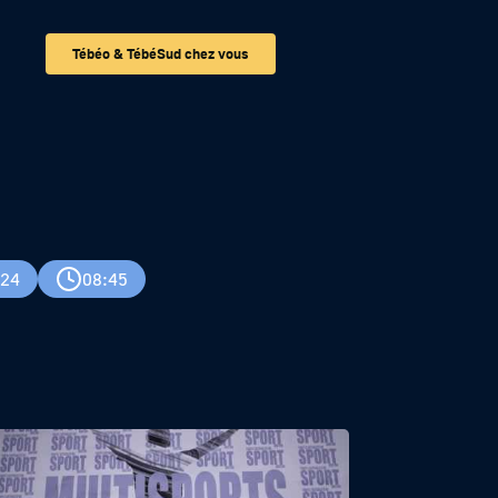
Tébéo & TébéSud chez vous
024
08:45