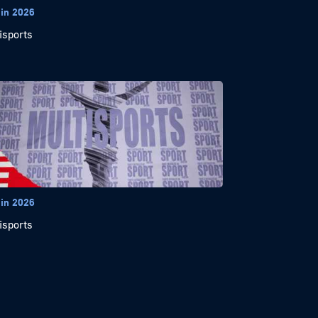
uin 2026
isports
uin 2026
isports