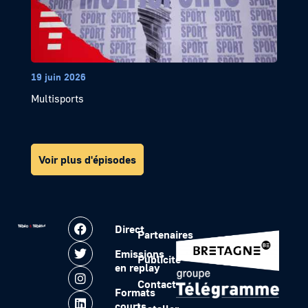
19 juin 2026
Multisports
Voir plus d'épisodes
Direct
Partenaires
Emissions
Publicité
en replay
Contact
Formats
courts