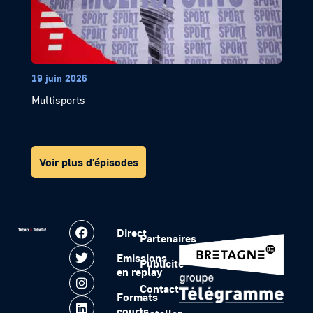
19 juin 2026
Multisports
Voir plus d'épisodes
Direct
Partenaires
Emissions
Publicité
en replay
Contact
Formats
courts