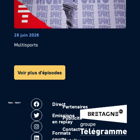
19 juin 2026
Multisports
Voir plus d'épisodes
Direct
Partenaires
Emissions
Publicité
en replay
Contact
Formats
courts