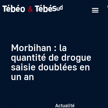
Emissions en replay
Formats courts
Morbihan : la
quantité de drogue
saisie doublées en
un an
Actualité