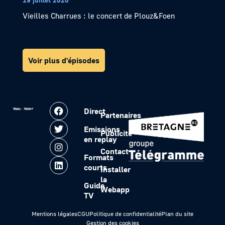
Vieilles Charrues : le concert de Plouz&Foen
Voir plus d'épisodes
Direct
Partenaires
Emissions
Publicité
en replay
Contact
Formats
courts
Installer
la
Guide
Webapp
TV
Mentions légales
CGU
Politique de confidentialité
Plan du site
Gestion des cookies