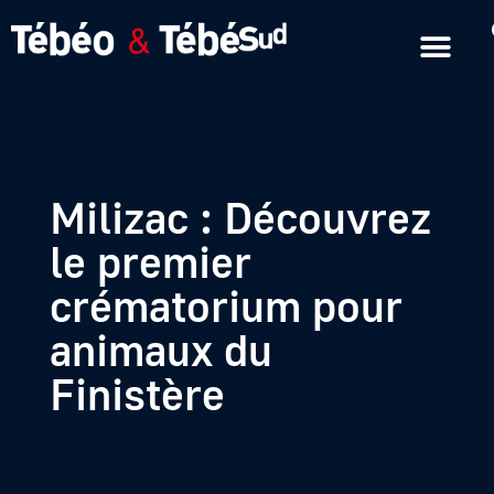
Emissions en replay
Formats courts
Milizac : Découvrez
le premier
crématorium pour
animaux du
Finistère