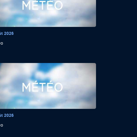
ût 2026
éo
ût 2026
éo