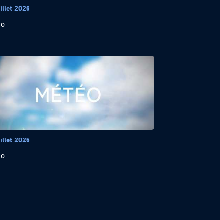
illet 2026
éo
illet 2026
éo