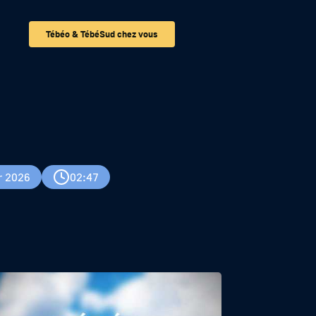
Tébéo & TébéSud chez vous
r 2026
02:47