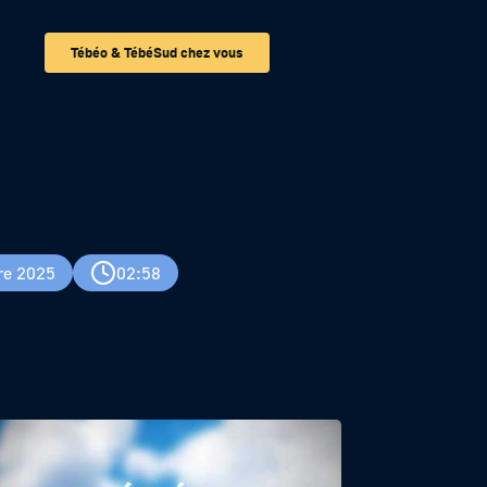
Tébéo & TébéSud chez vous
re 2025
02:58