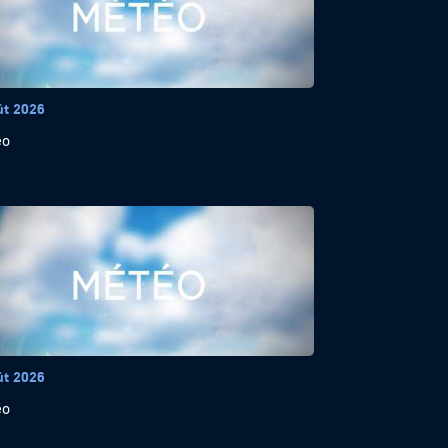
ût 2026
éo
ût 2026
éo