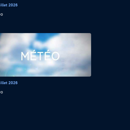
illet 2026
éo
illet 2026
éo