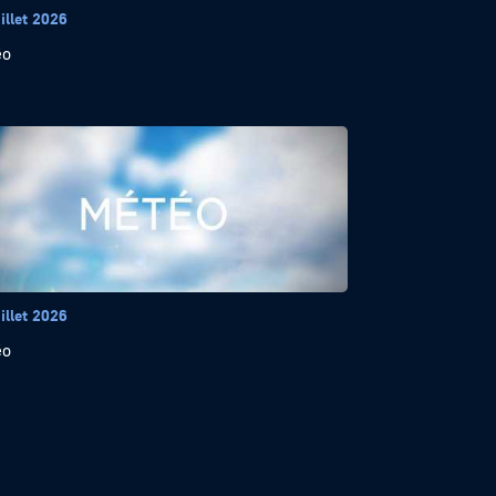
illet 2026
éo
illet 2026
éo