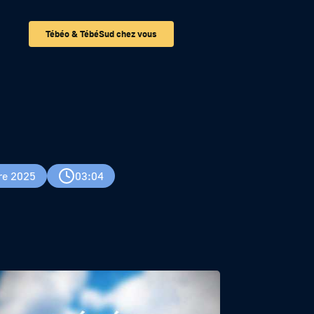
Tébéo & TébéSud chez vous
re 2025
03:04