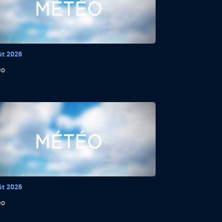
ût 2026
éo
ût 2026
éo