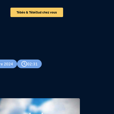
Tébéo & TébéSud chez vous
re 2024
02:31