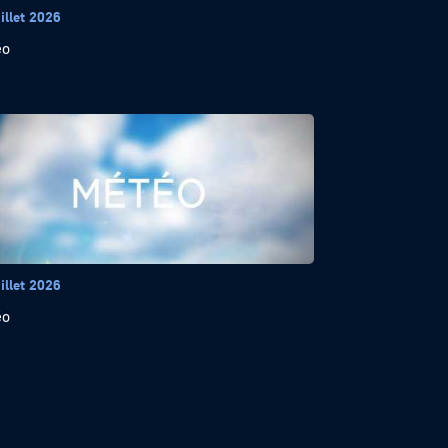
illet 2026
éo
illet 2026
éo