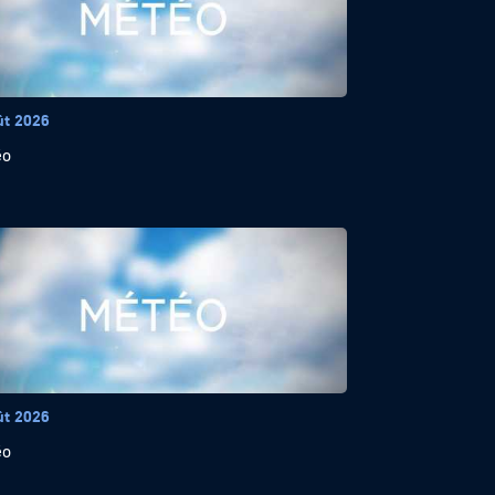
ût 2026
éo
ût 2026
éo