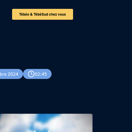
Tébéo & TébéSud chez vous
bre 2024
02:45