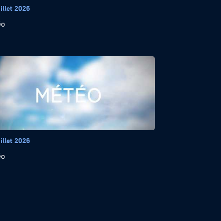
illet 2026
éo
illet 2026
éo