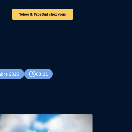
Tébéo & TébéSud chez vous
bre 2023
03:21