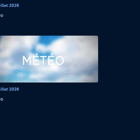
illet 2026
éo
illet 2026
éo