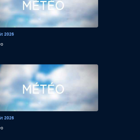
ût 2026
éo
ût 2026
éo