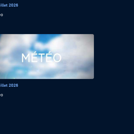
illet 2026
éo
illet 2026
éo