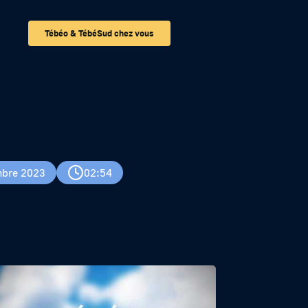
Tébéo & TébéSud chez vous
bre 2023
02:54