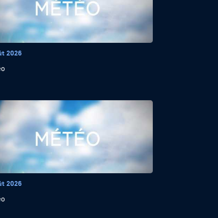
ût 2026
éo
ût 2026
éo