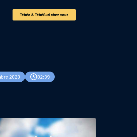
Tébéo & TébéSud chez vous
bre 2023
02:39