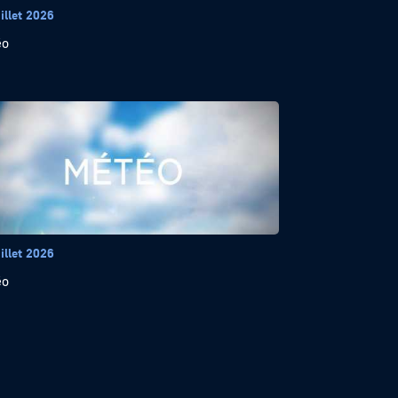
illet 2026
éo
illet 2026
éo