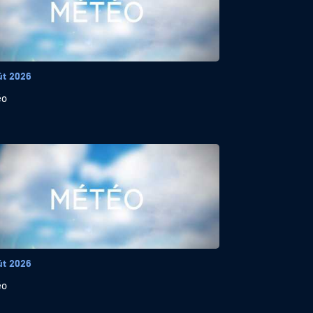
ût 2026
éo
ût 2026
éo