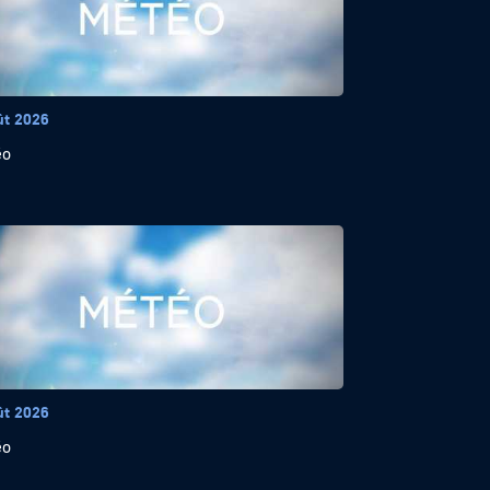
ût 2026
éo
ût 2026
éo