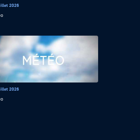
illet 2026
éo
illet 2026
éo