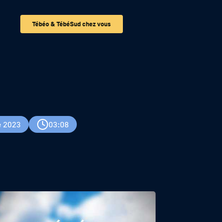
Tébéo & TébéSud chez vous
e 2023
03:08