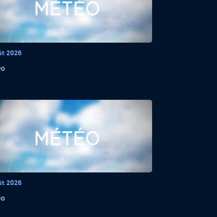
ût 2026
éo
ût 2026
éo