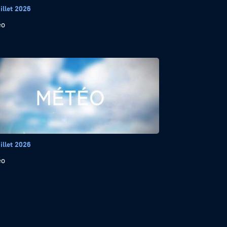
illet 2026
éo
illet 2026
éo