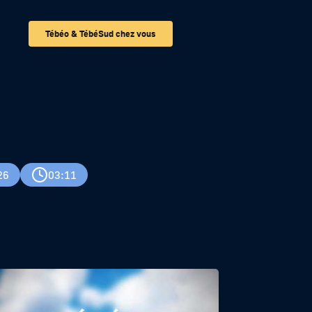
Tébéo & TébéSud chez vous
26
03:11