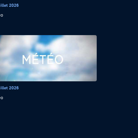
illet 2026
éo
illet 2026
éo