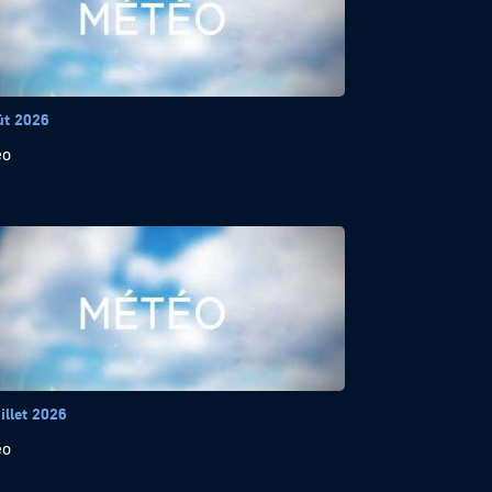
ût 2026
éo
illet 2026
éo