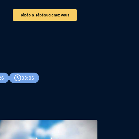
Tébéo & TébéSud chez vous
26
03:06