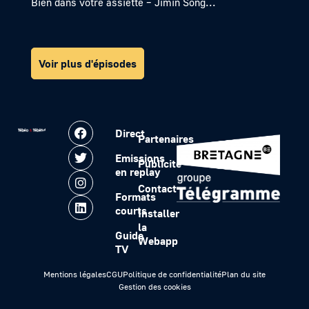
Bien dans votre assiette – Jimin Song...
Voir plus d'épisodes
Direct
Partenaires
Emissions
Publicité
en replay
Contact
Formats
courts
Installer
la
Guide
Webapp
TV
Mentions légales
CGU
Politique de confidentialité
Plan du site
Gestion des cookies