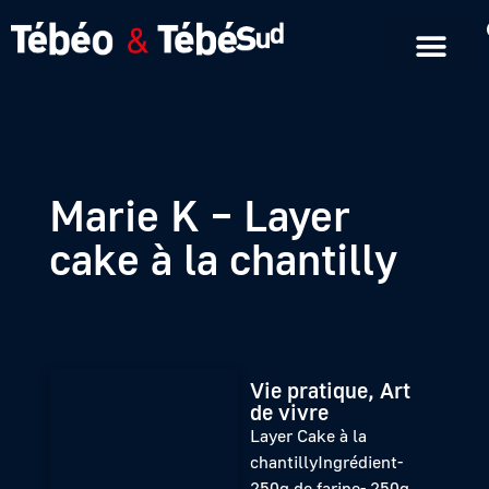
Emissions en replay
Formats courts
Marie K – Layer
cake à la chantilly
Vie pratique, Art
de vivre
Layer Cake à la
chantillyIngrédient-
250g de farine- 250g