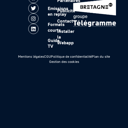
Partenaires
Emissions
Publicité
en replay
Contact
Formats
courts
Installer
la
Guide
Webapp
TV
Mentions légales
CGU
Politique de confidentialité
Plan du site
Gestion des cookies