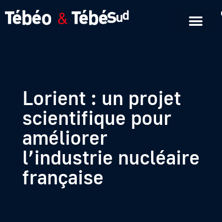
Emissions en replay
Formats courts
Lorient : un projet
scientifique pour
améliorer
l’industrie nucléaire
française