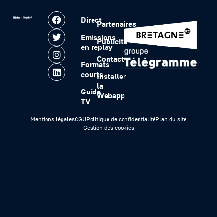
Direct
Partenaires
Emissions
Publicité
en replay
Contact
Formats
courts
Installer
la
Guide
Webapp
TV
Mentions légales
CGU
Politique de confidentialité
Plan du site
Gestion des cookies