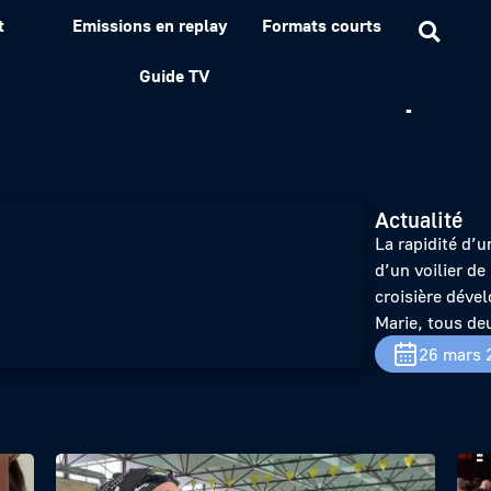
t
Emissions en replay
Formats courts
n bateau de croisière pas
Guide TV
Actualité
La rapidité d’
d’un voilier d
croisière dével
Marie, tous de
26 mars 