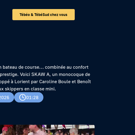
Tébéo & TébéSud chez vous
 comme les autres
un bateau de course… combinée au confort
e prestige. Voici SKAW A, un monocoque de
oppé à Lorient par Caroline Boule et Benoît
ux skippers en classe mini.
2026
01:28