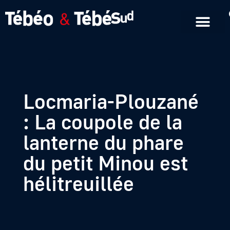
Emissions en replay
Formats courts
Locmaria-Plouzané
: La coupole de la
lanterne du phare
du petit Minou est
hélitreuillée