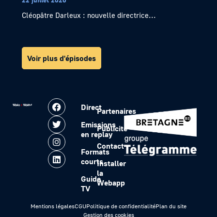
Cléopâtre Darleux : nouvelle directrice...
Voir plus d'épisodes
Direct
Partenaires
Emissions
Publicité
en replay
Contact
Formats
courts
Installer
la
Guide
Webapp
TV
Mentions légales
CGU
Politique de confidentialité
Plan du site
Gestion des cookies