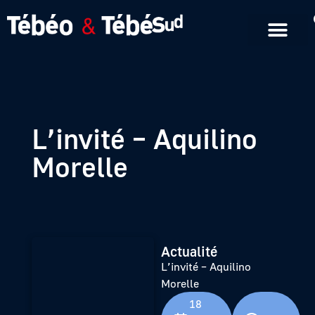
Emissions en replay
Formats courts
L’invité – Aquilino
Morelle
Actualité
L’invité – Aquilino
Morelle
18