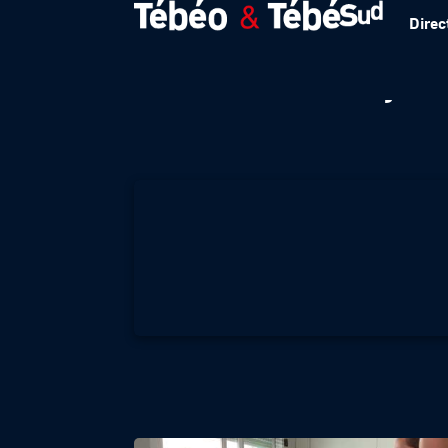
Direc
Les séniors rajeu