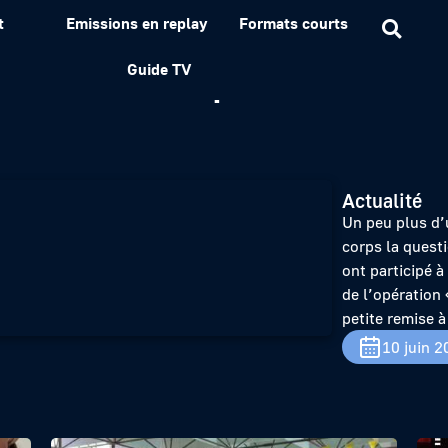
t
Emissions en replay
Formats courts
nissent leur permis !
Guide TV
Actualité
Un peu plus d’u
corps la questi
ont participé à
de l’opération
petite remise à
10 juin 2