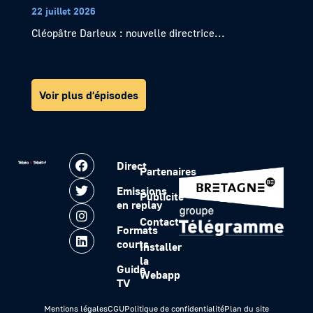
22 juillet 2026
Cléopâtre Darleux : nouvelle directrice...
Voir plus d'épisodes
Direct
Partenaires
Emissions
Publicité
en replay
Contact
Formats
courts
Installer
la
Guide
Webapp
TV
Mentions légales
CGU
Politique de confidentialité
Plan du site