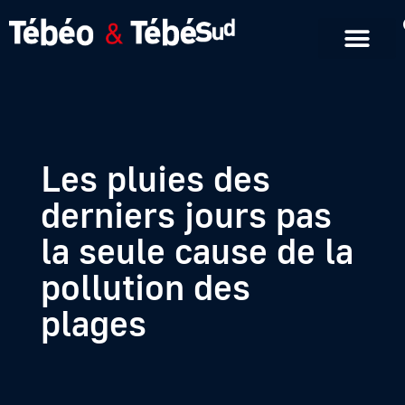
Emissions en replay
Formats courts
Les pluies des
derniers jours pas
la seule cause de la
pollution des
plages