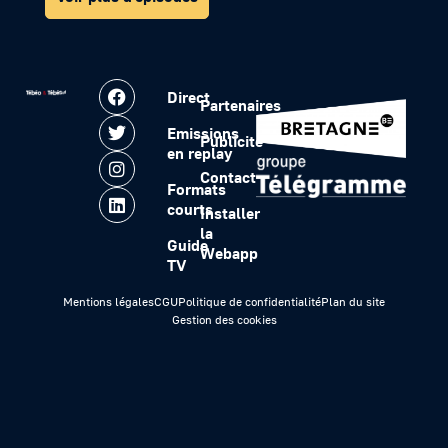
Direct
Partenaires
Emissions
Publicité
en replay
Contact
Formats
courts
Installer
la
Guide
Webapp
TV
Mentions légales
CGU
Politique de confidentialité
Plan du site
Gestion des cookies