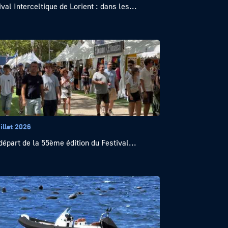
ival Interceltique de Lorient : dans les...
illet 2026
départ de la 55ème édition du Festival...