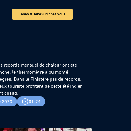
Tébéo & TébéSud chez vous
s records mensuel de chaleur ont été
nche, le thermomètre a pu monté
egrés. Dans le Finistère pas de records,
x touriste profitant de cette été indien
nt chaud.
e 2023
01:24