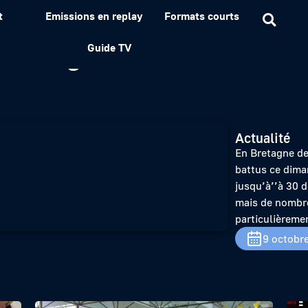
t
Emissions en replay
Formats courts
usse grâce à l’été indien
Guide TV
Actualité
En Bretagne de
battus ce dima
jusqu’à’’à 30 d
mais de nombreu
particulièreme
9 octobr