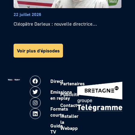
22 juillet 2026
Cléopâtre Darleux : nouvelle directrice...
Voir plus d'épisodes
Direct
Partenaires
Emissions
Publicité
en replay
Contact
Formats
courts
Installer
la
Guide
Webapp
TV