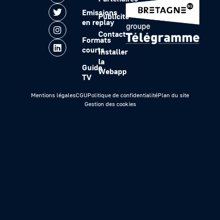
Emissions
Publicité
en replay
Contact
Formats
courts
Installer
la
Guide
Webapp
TV
Mentions légales
CGU
Politique de confidentialité
Plan du site
Gestion des cookies