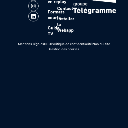
en replay
Contact
Formats
courts
Installer
la
Guide
Webapp
TV
Mentions légales
CGU
Politique de confidentialité
Plan du site
Gestion des cookies