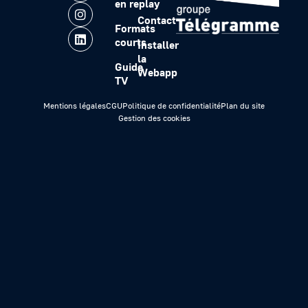
en replay
Contact
Formats
courts
Installer
la
Guide
Webapp
TV
Mentions légales
CGU
Politique de confidentialité
Plan du site
Gestion des cookies