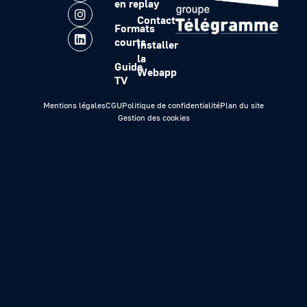
en replay
Contact
Formats
courts
Installer
la
Guide
Webapp
TV
Mentions légales
CGU
Politique de confidentialité
Plan du site
Gestion des cookies