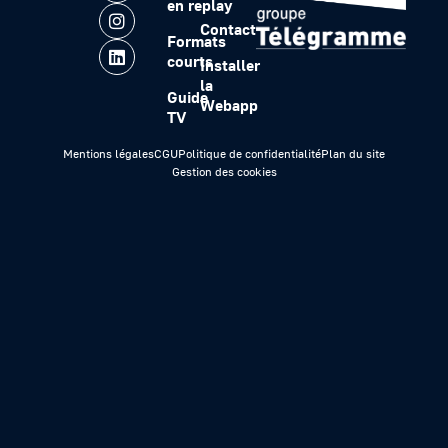
en replay
Contact
Formats
courts
Installer
la
Guide
Webapp
TV
Mentions légales
CGU
Politique de confidentialité
Plan du site
Gestion des cookies